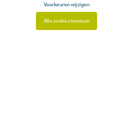
Voorkeuren wijzigen
9/08/2026
Bastionfestival - zondag
Alle cookies toestaan
Meer evenementen