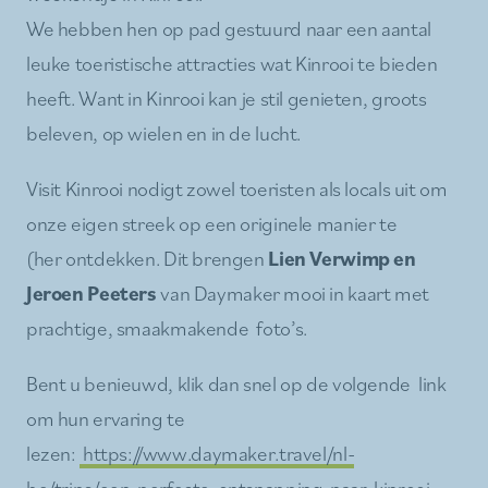
We hebben hen op pad gestuurd naar een aantal
leuke toeristische attracties wat Kinrooi te bieden
heeft. Want in Kinrooi kan je stil genieten, groots
beleven, op wielen en in de lucht.
Visit Kinrooi nodigt zowel toeristen als locals uit om
onze eigen streek op een originele manier te
(her ontdekken. Dit brengen
Lien Verwimp en
Jeroen Peeters
van Daymaker mooi in kaart met
prachtige, smaakmakende foto’s.
Bent u benieuwd, klik dan snel op de volgende link
om hun ervaring te
lezen:
https://www.daymaker.travel/nl-
be/trips/een-perfecte-ontsnapping-naar-kinrooi