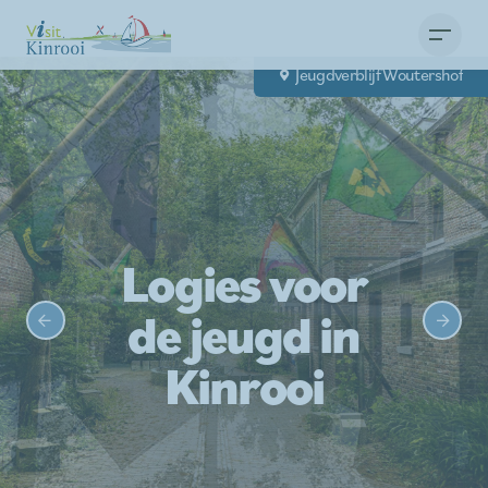
Jeugdverblijf Woutershof
Jeugdverblijf Woutershof
Jeugdverblijf Woutershof
Logies voor
de jeugd in
Kinrooi