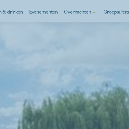
n & drinken
Evenementen
Overnachten
Groepsuits
Hotels
Ontdek Kinroo
B&B's
Kinrooi, vol w
Vakantiewoningen
Schooluitstapj
Kamperen in Kinrooi
Teambuilding
Anders verblijven
À la carte
Voor de jeugd
Bedrijfsbezoe
Gluren bij de 
Wat staat er 
Gidsen