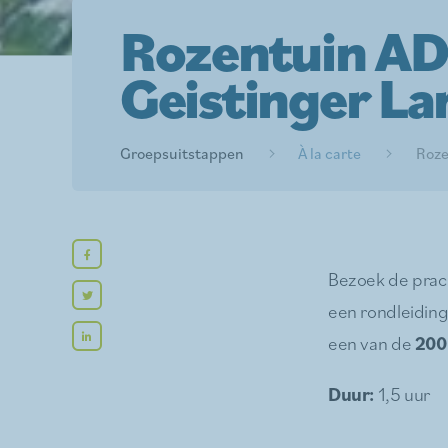
Rozentuin A
Geistinger La
Groepsuitstappen
À la carte
Roze
Bezoek de prac
een rondleidin
een van de
200
Duur:
1,5 uur