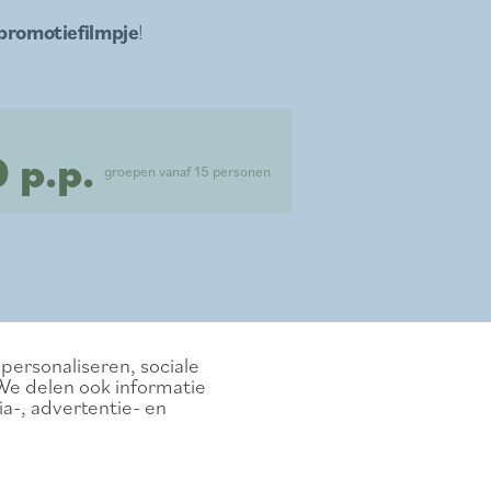
promotiefilmpje
!
 p.p.
groepen vanaf 15 personen
personaliseren, sociale
We delen ook informatie
a-, advertentie- en