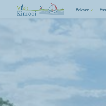
Beleven
Ete
Wandelen
Fietsen
E-mobility
Watersport
Aspergegemeente
Cultuur