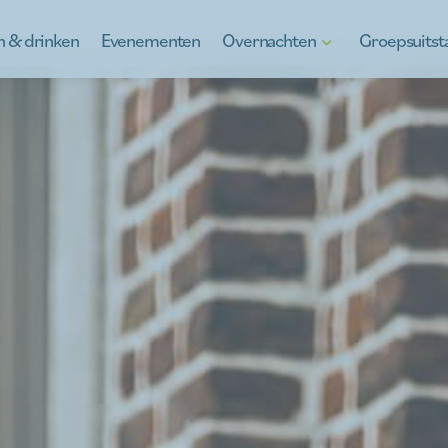
n & drinken
Evenementen
Overnachten
Groepsuits
Hotels
Ontdek Kinroo
B&B's
Kinrooi, vol w
Vakantiewoningen
Schooluitstapj
Kamperen in Kinrooi
Teambuilding
Anders verblijven
À la carte
Voor de jeugd
Bedrijfsbezoe
Gluren bij de 
Wat staat er 
Gidsen