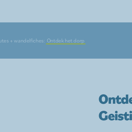
tes + wandelfiches:
Ontdek het dorp
Ontde
Geist