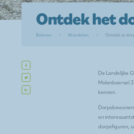
Ontdek het d
Beleven
Wandelen
Ontdek je dor
De Landelijke 
Molenbeersel 3
kennen.
Dorpsbewoners 
en interessants
dorpsfiguren, u