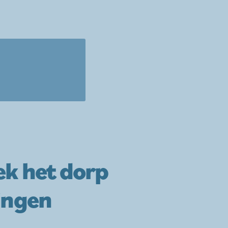
k het dorp
ingen