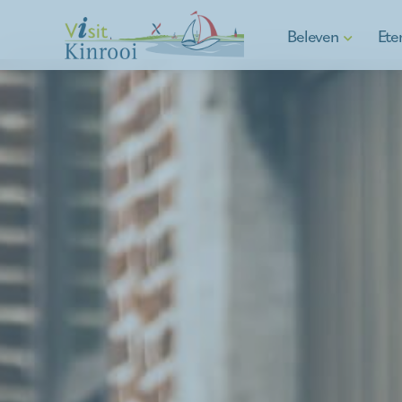
Beleven
Ete
Wandelen
Fietsen
E-mobility
Watersport
Aspergegemeente
Cultuur