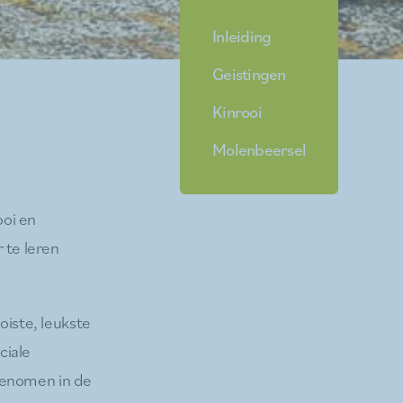
Inleiding
Geistingen
Kinrooi
Molenbeersel
ooi en
te leren
iste, leukste
ciale
genomen in de