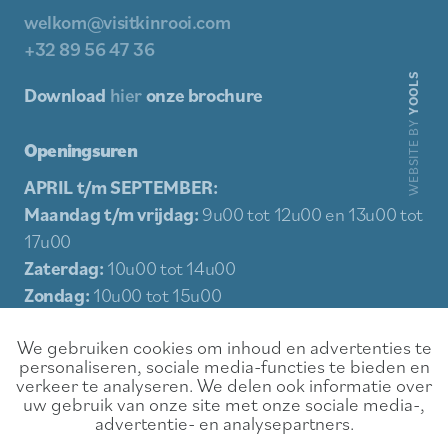
welkom@visitkinrooi.com
+32 89 56 47 36
YOOLS
Download
hier
onze brochure
WEBSITE BY
Openingsuren
APRIL t/m SEPTEMBER:
Maandag t/m vrijdag:
9u00 tot 12u00 en 13u00 tot
17u00
Zaterdag:
10u00 tot 14u00
Zondag:
10u00 tot 15u00
Feestdagen:
10u00 tot 15u00
We gebruiken cookies om inhoud en advertenties te
personaliseren, sociale media-functies te bieden en
Sitemap
verkeer te analyseren. We delen ook informatie over
uw gebruik van onze site met onze sociale media-,
Beleven
Contact
advertentie- en analysepartners.
Eten & drinken
Huurvoorwaarden