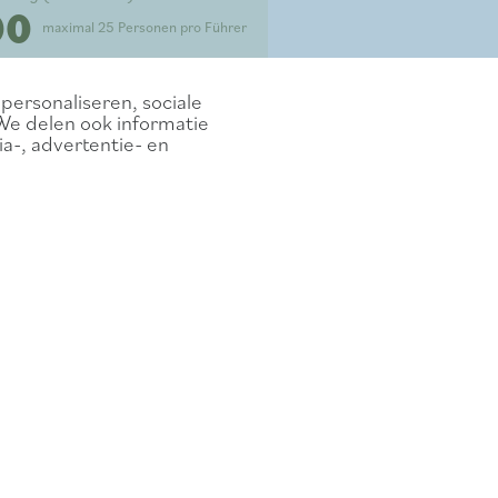
00
maximal 25 Personen pro Führer
personaliseren, sociale
We delen ook informatie
a-, advertentie- en