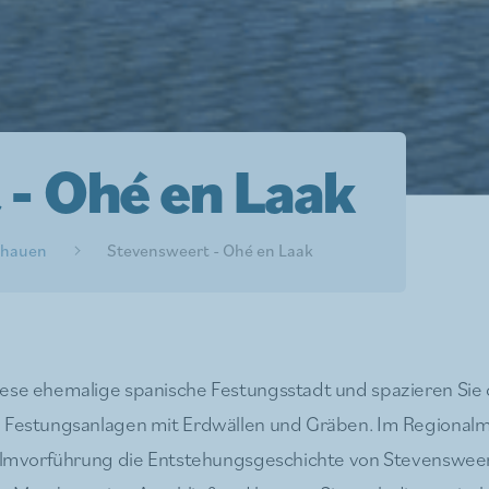
- Ohé en Laak
chauen
Stevensweert - Ohé en Laak
ese ehemalige spanische Festungsstadt und spazieren Sie 
n Festungsanlagen mit Erdwällen und Gräben. Im Regiona
Filmvorführung die Entstehungsgeschichte von Stevensweer