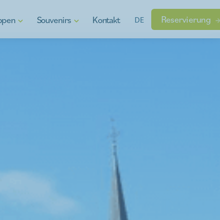
Reservierung
ppen
Souvenirs
Kontakt
DE
en
Geschenkgutscheine
n Wasserspaß
Regionale Erzeugnisse
Gadgets
 die Finger schauen
sen?