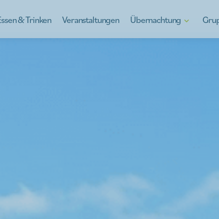
Essen & Trinken
Veranstaltungen
Übernachtung
Gru
Hotels
Kinrooi entdeck
B&Bs
Kinrooi, voll vo
Ferienhäuser
Schulausflüge
Camping in Kinrooi
Teambildung
Auβergewöhnlich übernachten
À la carte
Für die Jugend
Betriebsausflüge
Den Nachbarn auf
Was gibt’s zu es
Leitfäden