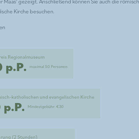
 der Maas' gezeigt. Anschließend können Sie auch die römisc
ische Kirche besuchen.
en
reis Regionalmuseum
 p.P.
maximal 50 Personen
misch-katholischen und evangelischen Kirche
 p.P.
Mindestgebühr: €30
hrung (2 Stunden)