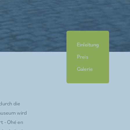
Einleitung
Preis
Galerie
durch die
lmuseum wird
t - Ohé en