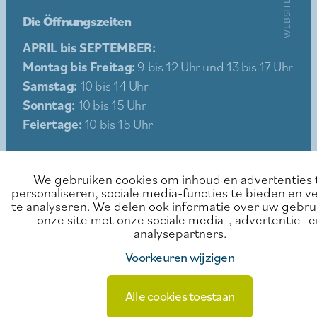
WEBSITE BY
Die Öffnungszeiten
APRIL bis SEPTEMBER:
Montag bis Freitag:
9 bis 12 Uhr und 13 bis 17 Uhr
Samstag:
10 bis 14 Uhr
Sonntag:
10 bis 15 Uhr
Feiertage:
10 bis 15 Uhr
Sitemap
We gebruiken cookies om inhoud en advertenties 
personaliseren, sociale media-functies te bieden en v
Erleben Sie
Kontakt
te analyseren. We delen ook informatie over uw gebru
onze site met onze sociale media-, advertentie- e
Essen & Trinken
Mietbedingungen
analysepartners.
Veranstaltungen
Datenschutz
Voorkeuren wijzigen
Alle cookies toestaan