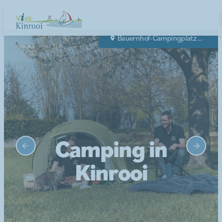
Camping Papillon
Bauernhof-Campingplatz Biej Bokke
Wohnmobilstellplatz Kessenich
Camping in
Kinrooi