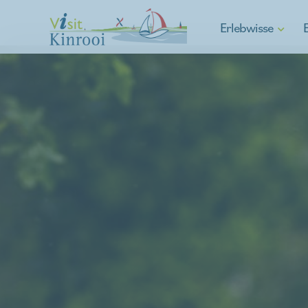
Erlebwisse
Gehen
Radfahren
E-Mobilität
Wassersport
Spargelgemeinde
Kulturelle Kinrooi