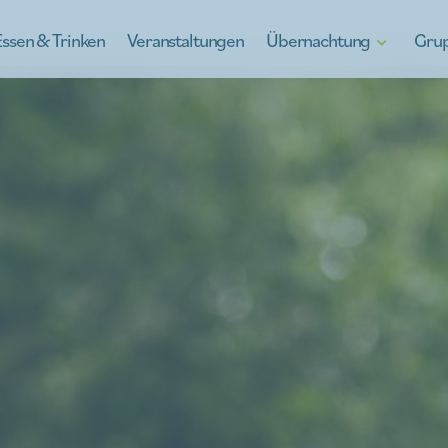
Essen & Trinken
Veranstaltungen
Übernachtung
Gru
Hotels
Kinrooi entdeck
B&Bs
Kinrooi, voll vo
Ferienhäuser
Schulausflüge
Camping in Kinrooi
Teambildung
Auβergewöhnlich übernachten
À la carte
Für die Jugend
Betriebsausflüge
Den Nachbarn auf
Was gibt’s zu es
Leitfäden