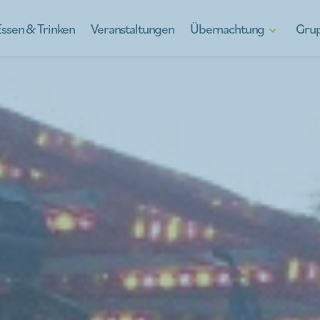
Essen & Trinken
Veranstaltungen
Übernachtung
Gru
Hotels
Kinrooi entdeck
B&Bs
Kinrooi, voll vo
Ferienhäuser
Schulausflüge
Camping in Kinrooi
Teambildung
Auβergewöhnlich übernachten
À la carte
Für die Jugend
Betriebsausflüge
Den Nachbarn auf
Was gibt’s zu es
Leitfäden