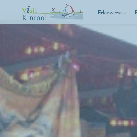
Erlebwisse
Gehen
Radfahren
E-Mobilität
Wassersport
Spargelgemeinde
Kulturelle Kinrooi