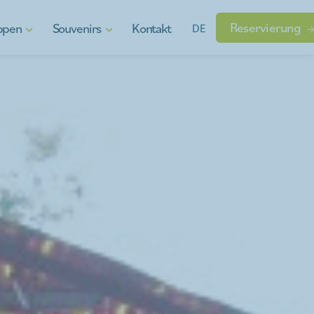
Reservierung
ppen
Souvenirs
Kontakt
DE
en
Geschenkgutscheine
n Wasserspaß
Regionale Erzeugnisse
Gadgets
 die Finger schauen
sen?