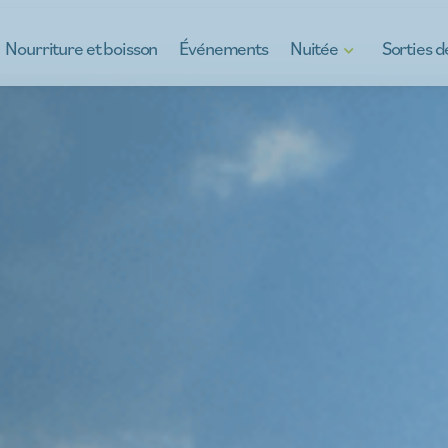
Nourriture et boisson
Événements
Nuitée
Sorties 
Hôtels
Découvrez Kinr
B&Bs
Kinrooi, plein d
Maisons de vacances
Sorties scolaire
Camping à Kinrooi
Teambuilding
us
Restez autrement
À la carte
Pour les jeunes
Sorties d'entre
Regarder les vo
Ce qu'il y a au 
Guides