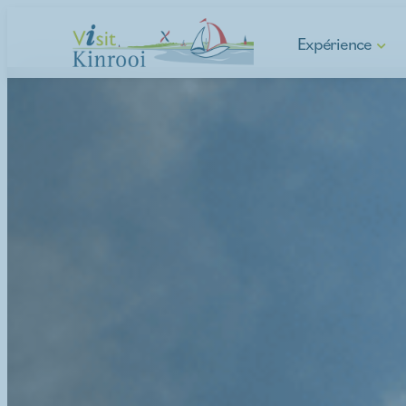
Expérience
Randonnée
Cyclisme
E-mobilité
Sports nautiques
Commune d'Asparag
Culture