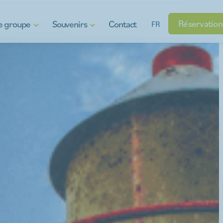
Réservation
de groupe
Souvenirs
Contact
FR
ooi
Chèques-cadeaux
e plaisir aquatique
Produits régionaux
s
Gadgets
prise
isins
menu