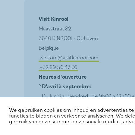
Visit Kinrooi
Maasstraat 82
3640 KINROOI - Ophoven
Belgique
welkom@visitkinrooi.com
+32 89 56 47 36
Heures d'ouverture
°
D'avril à septembre:
Du lundi au vendredi: de 9h00 à 12h00 e
Samedi: de 10h00 à 14h00
We gebruiken cookies om inhoud en advertenties te 
Dimanche et jours fériés: de 10h00 à 15
functies te bieden en verkeer te analyseren. We del
gebruik van onze site met onze sociale media-, adve
°
Octobre:
Du lundi au vendredi: de 9h00 à 12h00 e