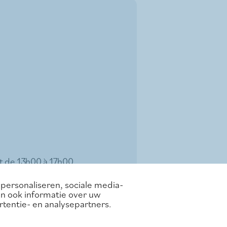
t de 13h00 à 17h00
personaliseren, sociale media-
h00
en ook informatie over uw
rtentie- en analysepartners.
t de 13h00 à 17h00