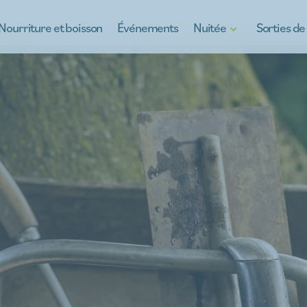
Nourriture et boisson
Événements
Nuitée
Sorties d
Hôtels
Découvrez Kinro
B&Bs
Kinrooi, plein de
Maisons de vacances
Sorties scolaires
Camping à Kinrooi
Teambuilding
s
Restez autrement
À la carte
Pour les jeunes
Sorties d'entrep
Regarder les voi
Ce qu'il y a au m
Guides