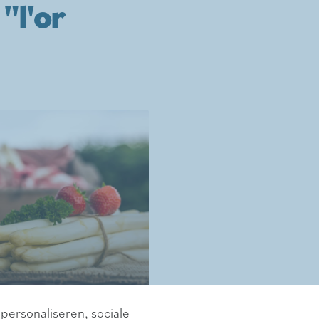
"l'or
mes d'asperges
personaliseren, sociale