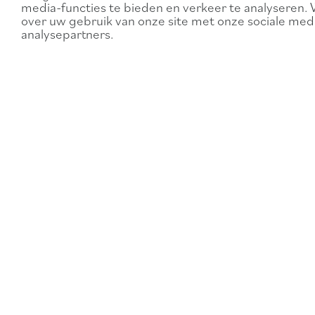
media-functies te bieden en verkeer te analyseren. 
over uw gebruik van onze site met onze sociale medi
analysepartners.
Visit Kinrooi
Vous avez encore des
questions?
Maasstraat 82
welkom@visitkinrooi
3640 KINROOI -
+32 89 56 47 36
Ophoven
Belgique
Téléchargez notre