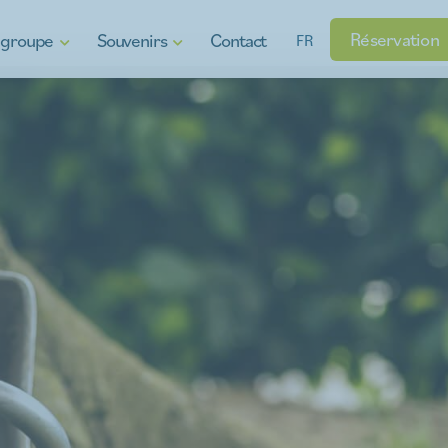
Réservation
e groupe
Souvenirs
Contact
FR
oi
Chèques-cadeaux
 plaisir aquatique
Produits régionaux
Gadgets
rise
sins
enu