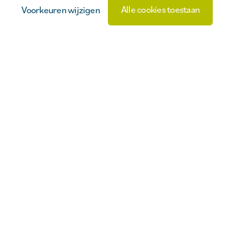
Alle cookies toestaan
Voorkeuren wijzigen
Sitemap
Expérience
Contact
YOOLS
Nourriture et
Conditions de
boisson
location
WEBSITE BY
Événements
Vie privée