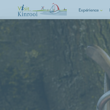
Expérience
Randonnée
Cyclisme
E-mobilité
Sports nautiques
Commune d'Asparagu
Culture