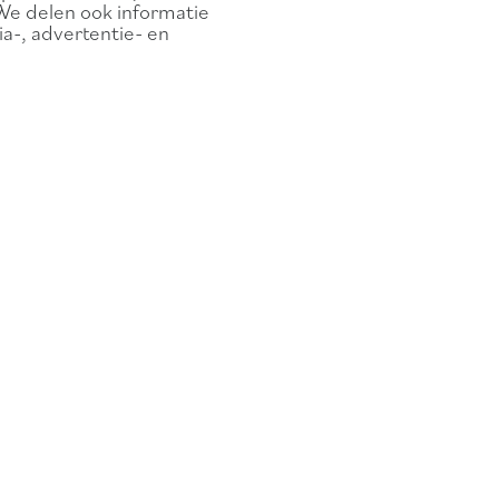
We delen ook informatie
a-, advertentie- en
Heures d'ouverture
AVRIL à SEPTEMBRE:
.com
Du lundi au vendredi:
de 9h00 à
12h00 et de 13h00 à 17h00
Samedi:
de 10h00 à 14h00
Dimanche:
de 10h00 à 15h00