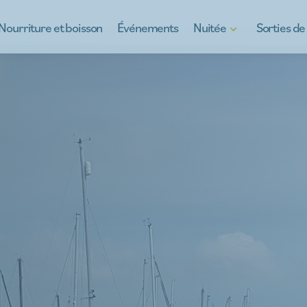
Nourriture et boisson
Événements
Nuitée
Sorties d
Hôtels
Découvrez Kinro
B&Bs
Kinrooi, plein de
Maisons de vacances
Sorties scolaires
Camping à Kinrooi
Teambuilding
s
Restez autrement
À la carte
Pour les jeunes
Sorties d'entrep
Regarder les voi
Ce qu'il y a au m
Guides