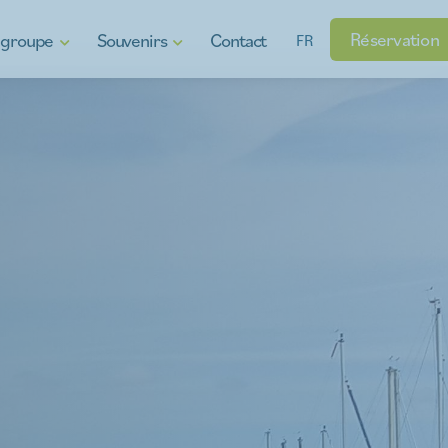
Réservation
e groupe
Souvenirs
Contact
FR
oi
Chèques-cadeaux
 plaisir aquatique
Produits régionaux
Gadgets
rise
sins
enu