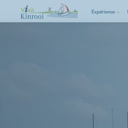
Expérience
Randonnée
Cyclisme
E-mobilité
Sports nautiques
Commune d'Asparagu
Culture