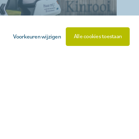
Alle cookies toestaan
Voorkeuren wijzigen
ectriques Kinrooi