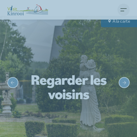
Domaine viticole Aldeneyck
Ce qu'il y a au menu?
À la carte
Regarder les
voisins