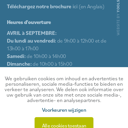
YOOLS
Téléchargez notre brochure
ici
(en Anglais)
WEBSITE BY
Heures d'ouverture
AVRIL à SEPTEMBRE:
Du lundi au vendredi:
de 9h00 à 12h00 et de
13h00 à 17h00
Samedi:
de 10h00 à 14h00
Dimanche:
de 10h00 à 15h00
Jours fériés:
de 10h00 à 15h00
We gebruiken cookies om inhoud en advertenties te
personaliseren, sociale media-functies te bieden en
Sitemap
verkeer te analyseren. We delen ook informatie over
uw gebruik van onze site met onze sociale media-,
Expérience
Contact
advertentie- en analysepartners.
Nourriture et boisson
Conditions de location
Voorkeuren wijzigen
Événements
Vie privée
Alle cookies toestaan