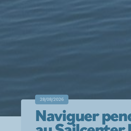
28/08/2026
Naviguer pend
au Sailcenter