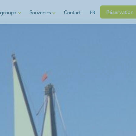
Réservation
e groupe
Souvenirs
Contact
FR
oi
Chèques-cadeaux
 plaisir aquatique
Produits régionaux
Gadgets
rise
sins
enu