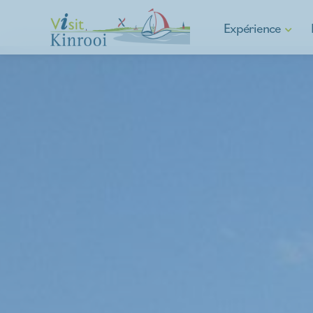
Expérience
Randonnée
Cyclisme
E-mobilité
Sports nautiques
Commune d'Asparagu
Culture