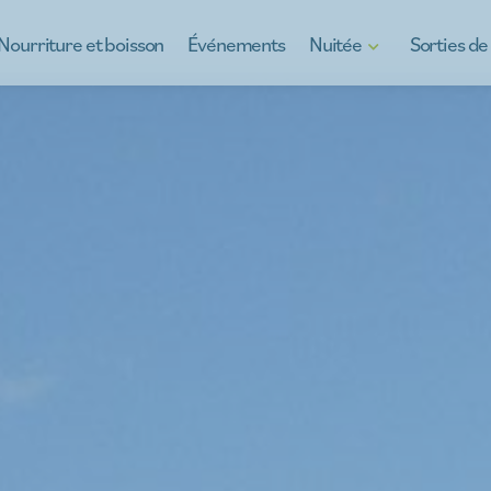
Nourriture et boisson
Événements
Nuitée
Sorties d
Hôtels
Découvrez Kinro
B&Bs
Kinrooi, plein de
Maisons de vacances
Sorties scolaires
Camping à Kinrooi
Teambuilding
s
Restez autrement
À la carte
Pour les jeunes
Sorties d'entrep
Regarder les voi
Ce qu'il y a au m
Guides