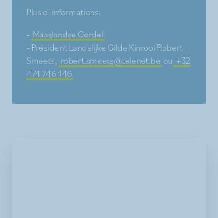
Plus d' informations:
-
Maaslandse Gordel
- Président Landelijke Gilde Kinrooi Robert
Smeets,
robert.smeets@telenet.be
ou
+32
474 746 146