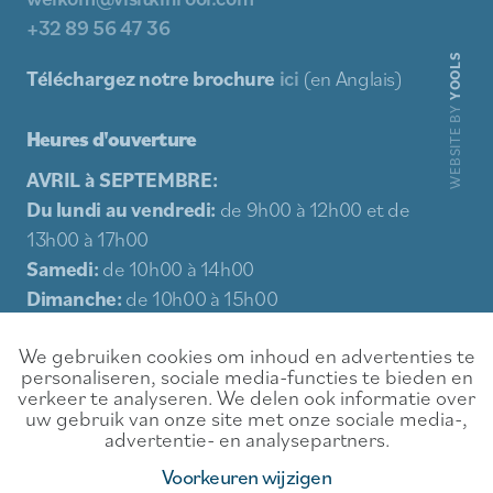
+32 89 56 47 36
YOOLS
Téléchargez notre brochure
ici
(en Anglais)
WEBSITE BY
Heures d'ouverture
AVRIL à SEPTEMBRE:
Du lundi au vendredi:
de 9h00 à 12h00 et de
13h00 à 17h00
Samedi:
de 10h00 à 14h00
Dimanche:
de 10h00 à 15h00
Jours fériés:
de 10h00 à 15h00
We gebruiken cookies om inhoud en advertenties te
personaliseren, sociale media-functies te bieden en
Sitemap
verkeer te analyseren. We delen ook informatie over
uw gebruik van onze site met onze sociale media-,
Expérience
Contact
advertentie- en analysepartners.
Nourriture et boisson
Conditions de location
Voorkeuren wijzigen